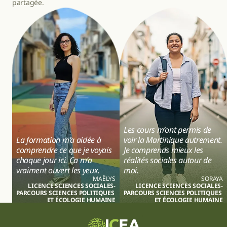
partagée.
Les cours m’ont permis de 
La formation m’a aidée à 
voir la Martinique autrement. 
comprendre ce que je voyais 
Je comprends mieux les 
chaque jour ici. Ça m’a 
réalités sociales autour de 
vraiment ouvert les yeux.
moi.
MAËLYS
SORAYA
LICENCE SCIENCES SOCIALES-
LICENCE SCIENCES SOCIALES-
PARCOURS SCIENCES POLITIQUES 
PARCOURS SCIENCES POLITIQUES 
ET ÉCOLOGIE HUMAINE
ET ÉCOLOGIE HUMAINE