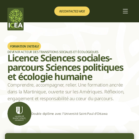
RECONTACTEZ-MOI
RECONTACTEZ-MOI
Nos formations
Nos formations
Projet éducatif
Projet éducatif
RECONTACTEZ-MOI
RECONTACTEZ-MOI
FORMATION INITIALE
DEVENIR ACTEUR DES TRANSITIONS SOCIALES ET ÉCOLOGIQUES
Licence Sciences sociales-
parcours Sciences politiques 
FR
FR
et écologie humaine
Comprendre, accompagner, relier. Une formation ancrée 
dans la Martinique, ouverte sur les Amériques. Réflexion, 
engagement et responsabilité au cœur du parcours.
Double diplôme avec l’Université Saint-Paul d’Ottawa